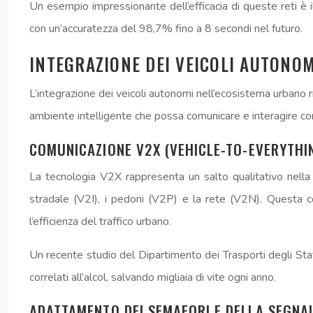
Un esempio impressionante dell’efficacia di queste reti è 
con un’accuratezza del 98,7% fino a 8 secondi nel futuro.
INTEGRAZIONE DEI VEICOLI AUTONO
L’integrazione dei veicoli autonomi nell’ecosistema urbano r
ambiente intelligente che possa comunicare e interagire con
COMUNICAZIONE V2X (VEHICLE-TO-EVERYTHI
La tecnologia V2X rappresenta un salto qualitativo nella c
stradale (V2I), i pedoni (V2P) e la rete (V2N). Questa c
l’efficienza del traffico urbano.
Un recente studio del Dipartimento dei Trasporti degli Sta
correlati all’alcol, salvando migliaia di vite ogni anno.
ADATTAMENTO DEI SEMAFORI E DELLA SEGNA