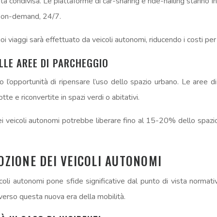
ilità condivisa. Le piattaforme di car-sharing e ride-hailing sta
li on-demand, 24/7.
viaggi sarà effettuato da veicoli autonomi, riducendo i costi per 
ELLE AREE DI PARCHEGGIO
nno l’opportunità di ripensare l’uso dello spazio urbano. Le are
e e riconvertite in spazi verdi o abitativi.
dei veicoli autonomi potrebbe liberare fino al 15-20% dello spaz
DOZIONE DEI VEICOLI AUTONOMI
coli autonomi pone sfide significative dal punto di vista normat
verso questa nuova era della mobilità.