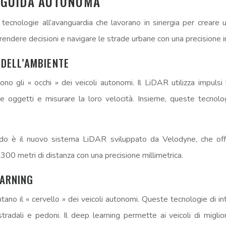
A GUIDA AUTONOMA
 tecnologie all’avanguardia che lavorano in sinergia per creare 
 prendere decisioni e navigare le strade urbane con una precisione
 DELL’AMBIENTE
no gli « occhi » dei veicoli autonomi. Il LiDAR utilizza impuls
are oggetti e misurare la loro velocità. Insieme, queste tecnol
 è il nuovo sistema LiDAR sviluppato da Velodyne, che offre 
 300 metri di distanza con una precisione millimetrica.
EARNING
ntano il « cervello » dei veicoli autonomi. Queste tecnologie di inte
stradali e pedoni. Il deep learning permette ai veicoli di migli