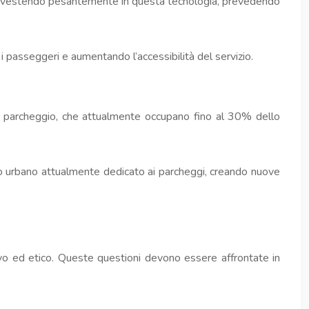
nno investendo pesantemente in questa tecnologia, prevedendo
i passeggeri e aumentando l’accessibilità del servizio.
e di parcheggio, che attualmente occupano fino al 30% dello
io urbano attualmente dedicato ai parcheggi, creando nuove
ivo ed etico. Queste questioni devono essere affrontate in