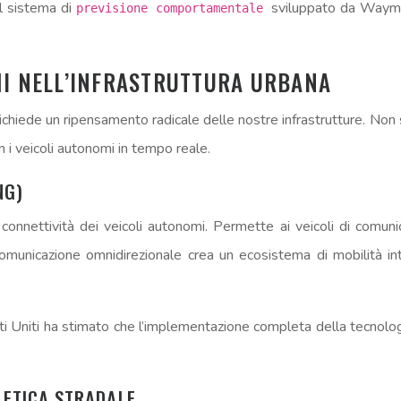
il sistema di
sviluppato da Waymo,
previsione comportamentale
MI NELL’INFRASTRUTTURA URBANA
ichiede un ripensamento radicale delle nostre infrastrutture. Non si
 i veicoli autonomi in tempo reale.
NG)
onnettività dei veicoli autonomi. Permette ai veicoli di comunic
omunicazione omnidirezionale crea un ecosistema di mobilità int
ti Uniti ha stimato che l’implementazione completa della tecnolo
LETICA STRADALE