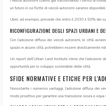
I veicoli autonomi stanno già trasformando i servizi di mob
un futuro in cui flotte di veicoli autonomi saranno disponibi
Uber, ad esempio, prevede che entro il 2030 il 50% dei suoi 
RICONFIGURAZIONE DEGLI SPAZI URBANI E D
Con l’adozione diffusa dei veicoli autonomi, le città avra
spazio in alcune città, potrebbero essere drasticamente ridott
Un report dell’Urban Land Institute stima che l’adozione 
opportunità per lo sviluppo sostenibile delle città.
SFIDE NORMATIVE E ETICHE PER L’A
Nonostante i numerosi vantaggi, l’adozione diffusa dei vei
modo proattivo per garantire una transizione sicura e equa 