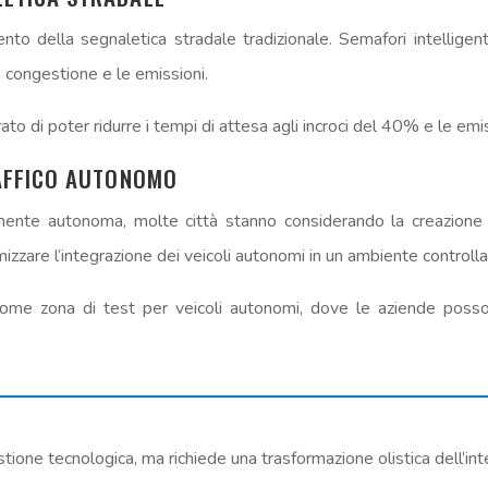
nto della segnaletica stradale tradizionale. Semafori intelligen
la congestione e le emissioni.
ato di poter ridurre i tempi di attesa agli incroci del 40% e le e
RAFFICO AUTONOMO
amente autonoma, molte città stanno considerando la creazione d
are l’integrazione dei veicoli autonomi in un ambiente controllato
me zona di test per veicoli autonomi, dove le aziende posson
stione tecnologica, ma richiede una trasformazione olistica dell’i